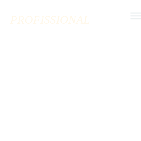
O MELHOR CUIDADO
PROFISSIONAL
PARA O SEU CABELO
AGENDAR CONOSCO